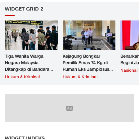
WIDGET GRID 2
Tiga Wanita Warga
Kejagung Bongkar
Benarkah
Negara Malaysia
Pemilik Emas 74 Kg di
Begini J
Ditangkap di Bandara
Rumah Eks Jampidsus
Nasional
Soetta, Bawa Beragam
Febrie Adriansyah
Hukum & Kriminal
Hukum & Kriminal
Narkoba
WIDGET INDEKS