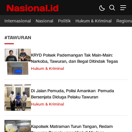
Nasional.id
Membawa Inspirasi Untuk Indonesia
Internasional
Nasional
Politik
Hukum & Kriminal
Region
#TAWURAN
KRYD Polsek Pademangan Tak Main-Main:
Narkoba, Tawuran, dan Begal Ditindak Tegas
Hukum & Kriminal
Di Jalan Pemuda, Polisi Amankan Pemuda
Bersenjata Diduga Pelaku Tawuran
Hukum & Kriminal
Kapolsek Matraman Turun Tangan, Redam