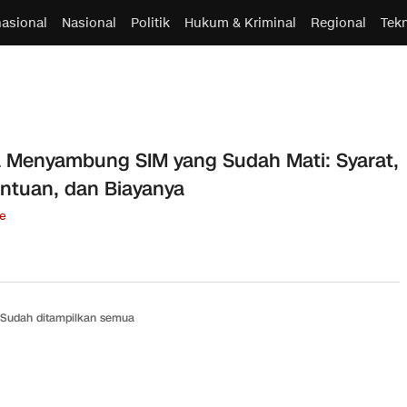
nasional
Nasional
Politik
Hukum & Kriminal
Regional
Tek
 Menyambung SIM yang Sudah Mati: Syarat,
ntuan, dan Biayanya
le
Sudah ditampilkan semua