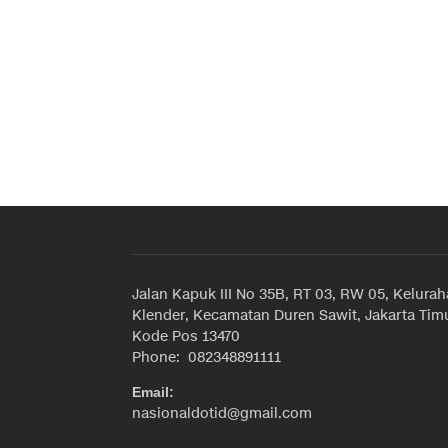
Jalan Kapuk III No 35B, RT 03, RW 05, Kelura
Klender, Kecamatan Duren Sawit, Jakarta Timu
Kode Pos 13470
Phone: 082348891111
Email:
nasionaldotid@gmail.com