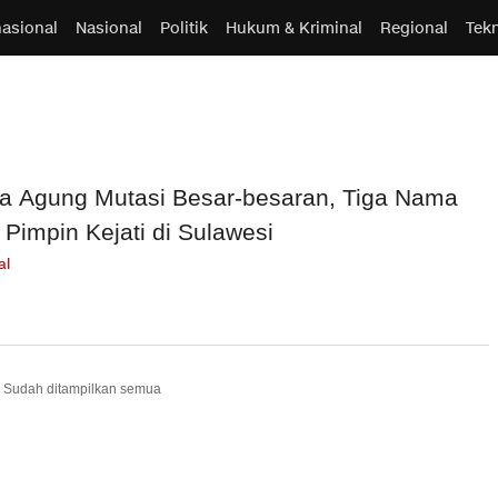
nasional
Nasional
Politik
Hukum & Kriminal
Regional
Tek
a Agung Mutasi Besar-besaran, Tiga Nama
 Pimpin Kejati di Sulawesi
al
Sudah ditampilkan semua