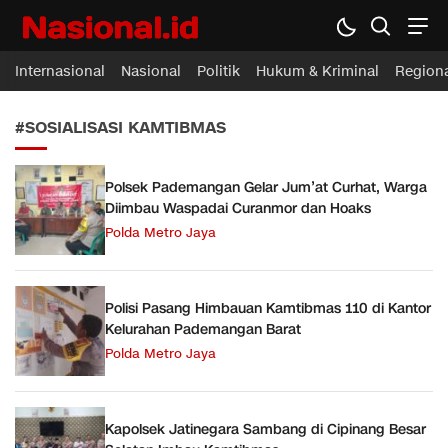
Nasional.id
Membawa Inspirasi Untuk Indonesia
Internasional
Nasional
Politik
Hukum & Kriminal
Region
#SOSIALISASI KAMTIBMAS
Polsek Pademangan Gelar Jum’at Curhat, Warga
Diimbau Waspadai Curanmor dan Hoaks
Polda Metro Jaya
Polisi Pasang Himbauan Kamtibmas 110 di Kantor
Kelurahan Pademangan Barat
Polda Metro Jaya
Kapolsek Jatinegara Sambang di Cipinang Besar