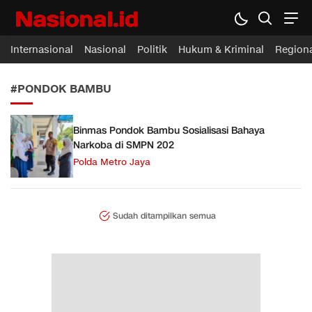
Nasional.id
Membawa Inspirasi Untuk Indonesia
Internasional
Nasional
Politik
Hukum & Kriminal
Region
#PONDOK BAMBU
Binmas Pondok Bambu Sosialisasi Bahaya
Narkoba di SMPN 202
Polda Metro Jaya
Sudah ditampilkan semua