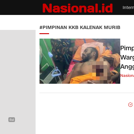
Inter
Nasional.id
Membawa Inspirasi Untuk Indonesia
#PIMPINAN KKB KALENAK MURIB
Pimp
Warg
Ang
Nasion