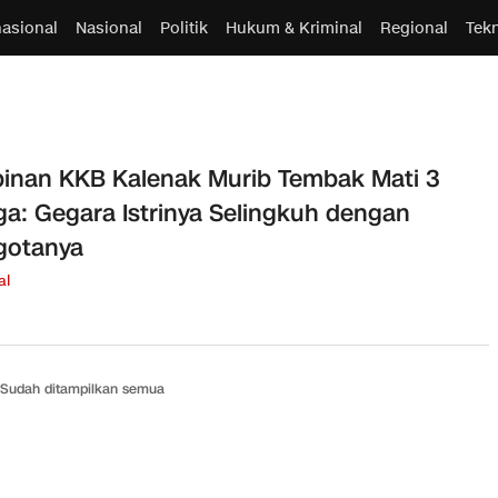
nasional
Nasional
Politik
Hukum & Kriminal
Regional
Tek
inan KKB Kalenak Murib Tembak Mati 3
a: Gegara Istrinya Selingkuh dengan
gotanya
al
Sudah ditampilkan semua