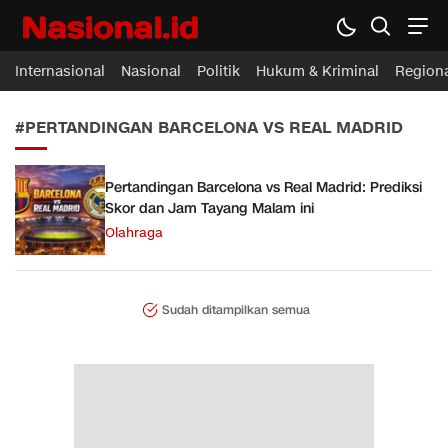
Nasional.id
Membawa Inspirasi Untuk Indonesia
Internasional
Nasional
Politik
Hukum & Kriminal
Region
#PERTANDINGAN BARCELONA VS REAL MADRID
Pertandingan Barcelona vs Real Madrid: Prediksi
Skor dan Jam Tayang Malam ini
Olahraga
Sudah ditampilkan semua