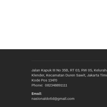
Jalan Kapuk III No 35B, RT 03, RW 05, Kelura
Klender, Kecamatan Duren Sawit, Jakarta Timu
Kode Pos 13470
Phone: 082348891111
Email:
nasionaldotid@gmail.com