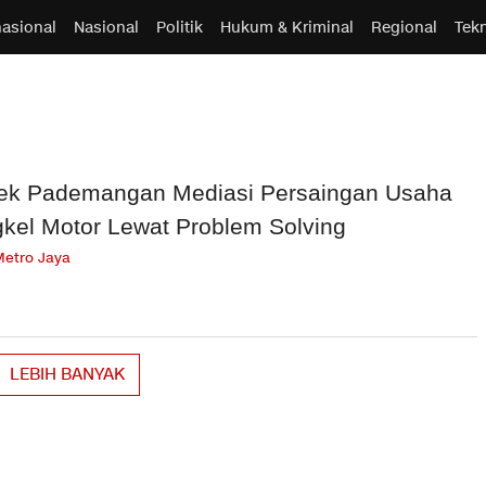
nasional
Nasional
Politik
Hukum & Kriminal
Regional
Tek
ek Pademangan Mediasi Persaingan Usaha
kel Motor Lewat Problem Solving
Metro Jaya
LEBIH BANYAK