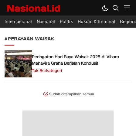
Nasional.id
Membawa Inspirasi Untuk Indonesia
Internasional
Nasional
Politik
Hukum & Kriminal
Region
#PERAYAAN WAISAK
Peringatan Hari Raya Waisak 2025 di Vihara
Mahavira Graha Berjalan Kondusif
Tak Berkategori
Sudah ditampilkan semua