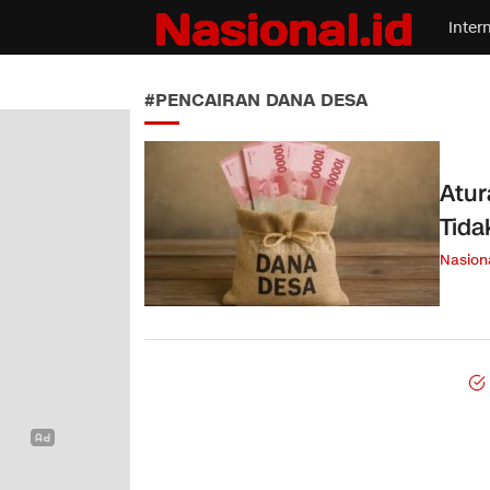
Inter
Nasional.id
Membawa Inspirasi Untuk Indonesia
#PENCAIRAN DANA DESA
Atur
Tida
Nasion