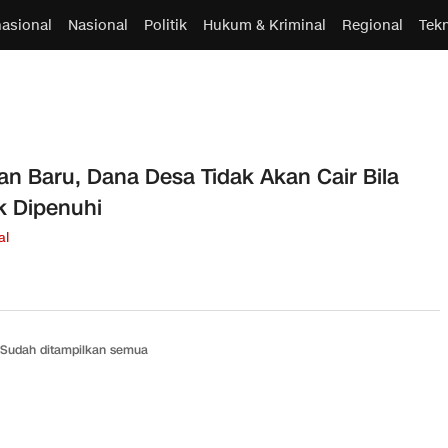
nasional
Nasional
Politik
Hukum & Kriminal
Regional
Tek
an Baru, Dana Desa Tidak Akan Cair Bila
k Dipenuhi
al
Sudah ditampilkan semua