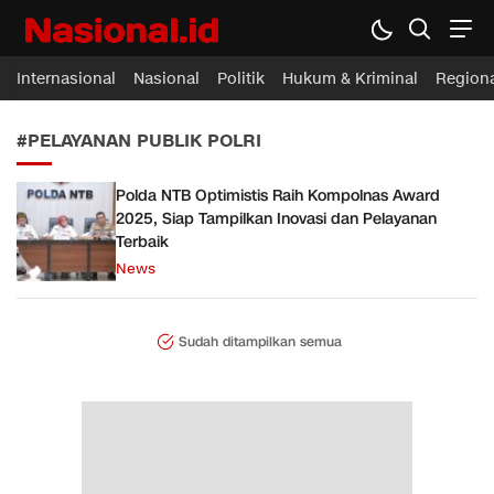
Nasional.id
Membawa Inspirasi Untuk Indonesia
Internasional
Nasional
Politik
Hukum & Kriminal
Region
#PELAYANAN PUBLIK POLRI
Polda NTB Optimistis Raih Kompolnas Award
2025, Siap Tampilkan Inovasi dan Pelayanan
Terbaik
News
Sudah ditampilkan semua