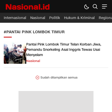
Nasional.id
Membawa Inspirasi Untuk Indonesia
Internasional
Nasional
Politik
Hukum & Kriminal
Region
#PANTAI PINK LOMBOK TIMUR
Pantai Pink Lombok Timur Telan Korban Jiwa,
Pemandu Snorkeling Asal Inggris Tewas Usai
Menyelam
Nasional
Sudah ditampilkan semua