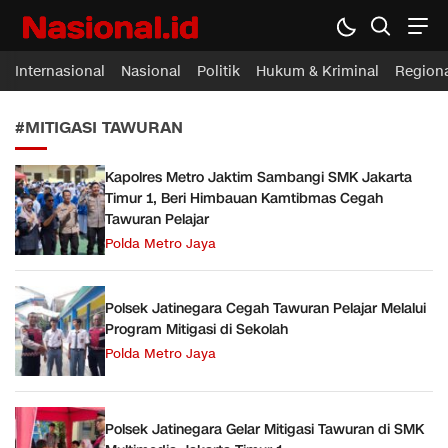
Nasional.id
Membawa Inspirasi Untuk Indonesia
Internasional
Nasional
Politik
Hukum & Kriminal
Region
#MITIGASI TAWURAN
Kapolres Metro Jaktim Sambangi SMK Jakarta
Timur 1, Beri Himbauan Kamtibmas Cegah
Tawuran Pelajar
Polda Metro Jaya
Polsek Jatinegara Cegah Tawuran Pelajar Melalui
Program Mitigasi di Sekolah
Polda Metro Jaya
Polsek Jatinegara Gelar Mitigasi Tawuran di SMK