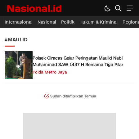
Nasional.id
Membawa Inspirasi Untuk Indonesia
Internasional
Nasional
Politik
Hukum & Kriminal
Region
#MAULID
Polsek Ciracas Gelar Peringatan Maulid Nabi
Muhammad SAW 1447 H Bersama Tiga Pilar
Polda Metro Jaya
Sudah ditampilkan semua