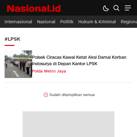
Nasional.id
Membawa Inspirasi Untuk Indonesia
Internasional
Nasional
Politik
Hukum & Kriminal
Region
#LPSK
Polsek Ciracas Kawal Ketat Aksi Damai Korban
Indosurya di Depan Kantor LPSK
Polda Metro Jaya
Sudah ditampilkan semua