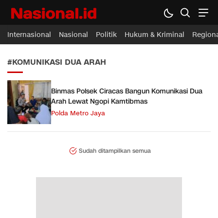
Nasional.id
Membawa Inspirasi Untuk Indonesia
Internasional
Nasional
Politik
Hukum & Kriminal
Region
#KOMUNIKASI DUA ARAH
Binmas Polsek Ciracas Bangun Komunikasi Dua
Arah Lewat Ngopi Kamtibmas
Polda Metro Jaya
Sudah ditampilkan semua