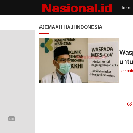
Intern
Nasional.id
Membawa Inspirasi Untuk Indonesia
#JEMAAH HAJI INDONESIA
Wasp
untu
Jemaah 