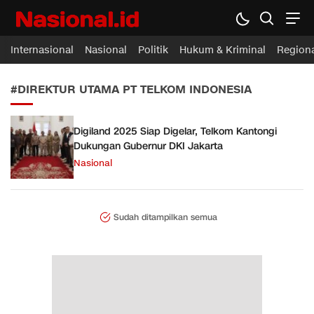
Nasional.id
Membawa Inspirasi Untuk Indonesia
Internasional
Nasional
Politik
Hukum & Kriminal
Region
#DIREKTUR UTAMA PT TELKOM INDONESIA
Digiland 2025 Siap Digelar, Telkom Kantongi
Dukungan Gubernur DKI Jakarta
Nasional
Sudah ditampilkan semua