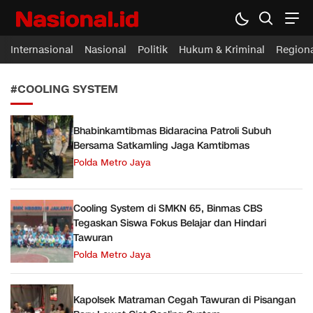
Nasional.id
Membawa Inspirasi Untuk Indonesia
Internasional
Nasional
Politik
Hukum & Kriminal
Region
#COOLING SYSTEM
Bhabinkamtibmas Bidaracina Patroli Subuh
Bersama Satkamling Jaga Kamtibmas
Polda Metro Jaya
Cooling System di SMKN 65, Binmas CBS
Tegaskan Siswa Fokus Belajar dan Hindari
Tawuran
Polda Metro Jaya
Kapolsek Matraman Cegah Tawuran di Pisangan