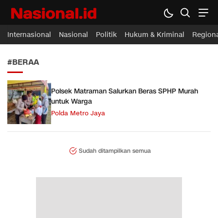
Nasional.id
Membawa Inspirasi Untuk Indonesia
Internasional
Nasional
Politik
Hukum & Kriminal
Region
#BERAA
Polsek Matraman Salurkan Beras SPHP Murah
untuk Warga
Polda Metro Jaya
Sudah ditampilkan semua