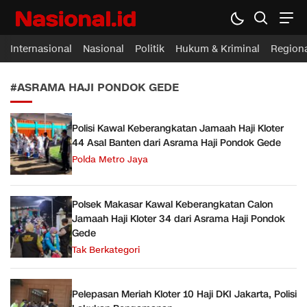
Nasional.id
Membawa Inspirasi Untuk Indonesia
Internasional
Nasional
Politik
Hukum & Kriminal
Region
#ASRAMA HAJI PONDOK GEDE
Polisi Kawal Keberangkatan Jamaah Haji Kloter
44 Asal Banten dari Asrama Haji Pondok Gede
Polda Metro Jaya
Polsek Makasar Kawal Keberangkatan Calon
Jamaah Haji Kloter 34 dari Asrama Haji Pondok
Gede
Tak Berkategori
Pelepasan Meriah Kloter 10 Haji DKI Jakarta, Polisi