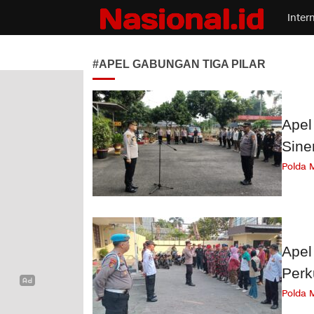
Inter
Nasional.id
Membawa Inspirasi Untuk Indonesia
#APEL GABUNGAN TIGA PILAR
Apel
Sine
Polda 
Apel
Perk
Polda 