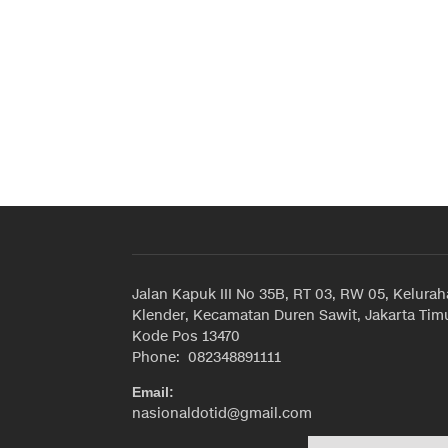
Jalan Kapuk III No 35B, RT 03, RW 05, Kelura
Klender, Kecamatan Duren Sawit, Jakarta Timu
Kode Pos 13470
Phone: 082348891111
Email:
nasionaldotid@gmail.com