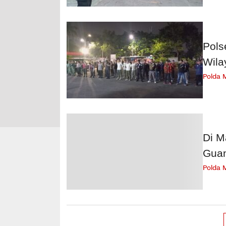
Pols
Wila
Polda 
Di M
Gua
Polda 